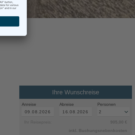
Ihre Wunschreise
Anreise
Abreise
Personen
Ihr Reisepreis:
905,00 €
inkl. Buchungsnebenkosten