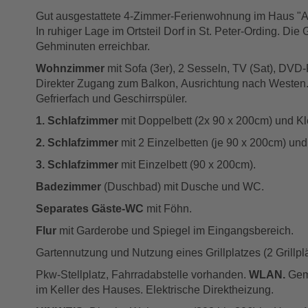
Gut ausgestattete 4-Zimmer-Ferienwohnung im Haus "Auf
In ruhiger Lage im Ortsteil Dorf in St. Peter-Ording. Di
Gehminuten erreichbar.
Wohnzimmer
mit Sofa (3er), 2 Sesseln, TV (Sat), DVD
Direkter Zugang zum Balkon, Ausrichtung nach Westen.
Gefrierfach und Geschirrspüler.
1. Schlafzimmer
mit Doppelbett (2x 90 x 200cm) und Kl
2. Schlafzimmer
mit 2 Einzelbetten (je 90 x 200cm) und
3. Schlafzimmer
mit Einzelbett (90 x 200cm).
Badezimmer
(Duschbad) mit Dusche und WC.
Separates Gäste-WC
mit Föhn.
Flur
mit Garderobe und Spiegel im Eingangsbereich.
Gartennutzung und Nutzung eines Grillplatzes (2 Grillp
Pkw-Stellplatz, Fahrradabstelle vorhanden.
WLAN.
Geme
im Keller des Hauses. Elektrische Direktheizung.