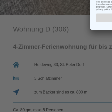
Wohnung D (306)
4-Zimmer-Ferienwohnung für bis 
Heideweg 33, St. Peter Dorf
3 Schlafzimmer
zum Bäcker sind es ca. 800 m
Ca. 80 qm, max. 5 Personen